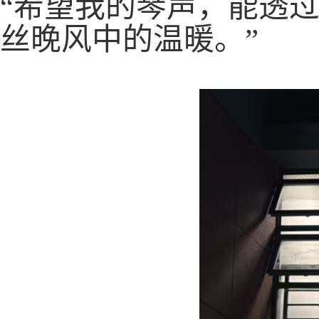
“希望我的
琴声
，能透
丝晚风中的温暖
。”