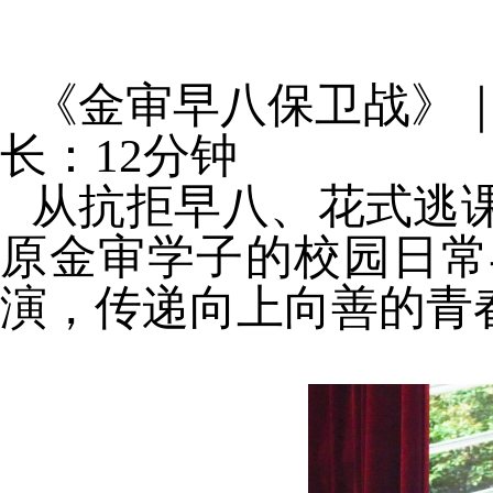
《金审早八保卫战》｜
长：
12
分钟
从抗拒早八、花式逃
原金审学子的校园日常
演，传递向上向善的青