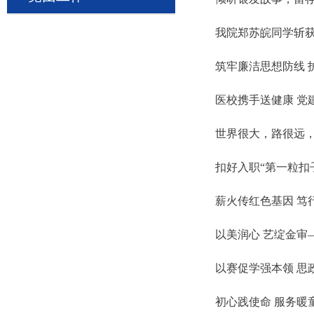
我院郑苏皖同学斩
筑牢廉洁思想防线 
医校携手送健康 党
世界很大，路很远，
扣好入职“第一粒扣子
薪火传红色基因 笃
以美润心 艺绽金审—— 
以赛促学强本领 思
初心践使命 服务暖